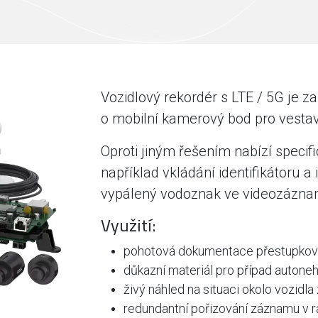
Vozidlový rekordér s LTE / 5G je z
o mobilní kamerový bod pro vestav
Oproti jiným řešením nabízí specifi
například vkládání identifikátoru a
vypálený vodoznak ve videozázna
Využití:
pohotová dokumentace přestupkov
důkazní materiál pro případ autone
živý náhled na situaci okolo vozidla
redundantní pořizování záznamu v