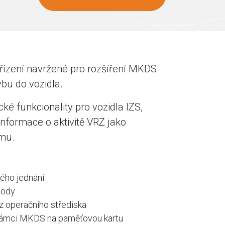
ařízení navržené pro rozšíření MKDS
bu do vozidla.
cké funkcionality pro vozidla IZS,
 informace o aktivitě VRZ jako
mu.
ého jednání
hody
 z operačního střediska
 rámci MKDS na paměťovou kartu